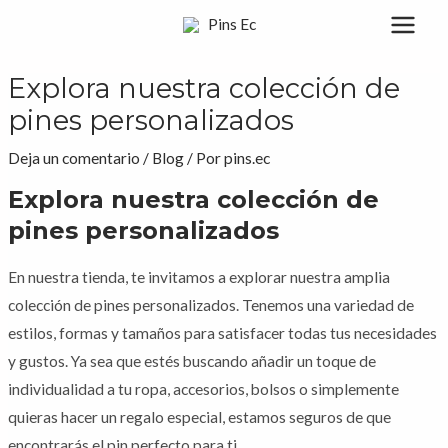
Ir
MAI
al
MEN
contenido
Explora nuestra colección de
pines personalizados
Deja un comentario
/
Blog
/ Por
pins.ec
Explora nuestra colección de
pines personalizados
En nuestra tienda, te invitamos a explorar nuestra amplia
colección de pines personalizados. Tenemos una variedad de
estilos, formas y tamaños para satisfacer todas tus necesidades
y gustos. Ya sea que estés buscando añadir un toque de
individualidad a tu ropa, accesorios, bolsos o simplemente
quieras hacer un regalo especial, estamos seguros de que
encontrarás el pin perfecto para ti.